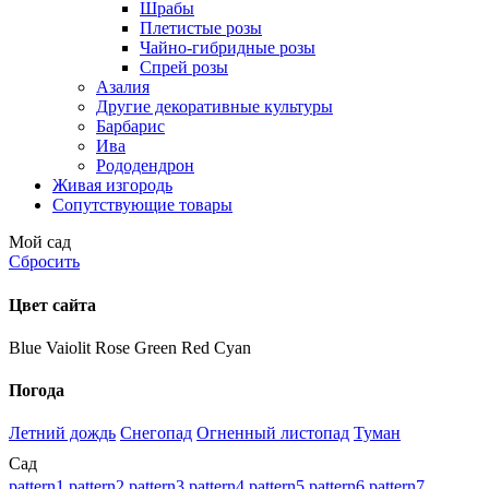
Шрабы
Плетистые розы
Чайно-гибридные розы
Спрей розы
Азалия
Другие декоративные культуры
Барбарис
Ива
Рододендрон
Живая изгородь
Сопутствующие товары
Мой сад
Сбросить
Цвет сайта
Blue
Vaiolit
Rose
Green
Red
Cyan
Погода
Летний дождь
Снегопад
Огненный листопад
Туман
Сад
pattern1
pattern2
pattern3
pattern4
pattern5
pattern6
pattern7