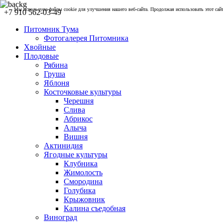
Мы используем файлы cookie для улучшения нашего веб-сайта. Продолжая использовать этот сайт,
+7 910 562-03-49
Питомник Тума
Фотогалерея Питомника
Хвойные
Плодовые
Рябина
Груша
Яблоня
Косточковые культуры
Черешня
Слива
Абрикос
Алыча
Вишня
Актинидия
Ягодные культуры
Клубника
Жимолость
Смородина
Голубика
Крыжовник
Калина съедобная
Виноград