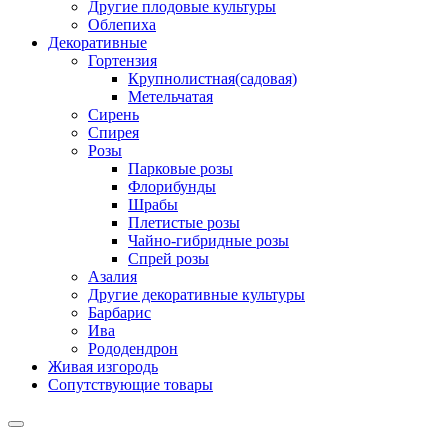
Другие плодовые культуры
Облепиха
Декоративные
Гортензия
Крупнолистная(садовая)
Метельчатая
Сирень
Спирея
Розы
Парковые розы
Флорибунды
Шрабы
Плетистые розы
Чайно-гибридные розы
Спрей розы
Азалия
Другие декоративные культуры
Барбарис
Ива
Рододендрон
Живая изгородь
Сопутствующие товары