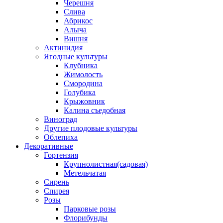
Черешня
Слива
Абрикос
Алыча
Вишня
Актинидия
Ягодные культуры
Клубника
Жимолость
Смородина
Голубика
Крыжовник
Калина съедобная
Виноград
Другие плодовые культуры
Облепиха
Декоративные
Гортензия
Крупнолистная(садовая)
Метельчатая
Сирень
Спирея
Розы
Парковые розы
Флорибунды