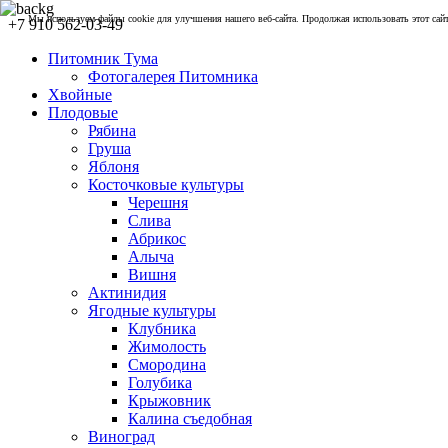
Мы используем файлы cookie для улучшения нашего веб-сайта. Продолжая использовать этот сайт,
+7 910 562-03-49
Питомник Тума
Фотогалерея Питомника
Хвойные
Плодовые
Рябина
Груша
Яблоня
Косточковые культуры
Черешня
Слива
Абрикос
Алыча
Вишня
Актинидия
Ягодные культуры
Клубника
Жимолость
Смородина
Голубика
Крыжовник
Калина съедобная
Виноград