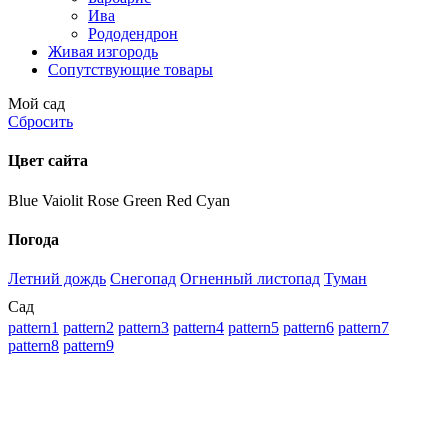
Ива
Рододендрон
Живая изгородь
Сопутствующие товары
Мой сад
Сбросить
Цвет сайта
Blue
Vaiolit
Rose
Green
Red
Cyan
Погода
Летний дождь
Снегопад
Огненный листопад
Туман
Сад
pattern1
pattern2
pattern3
pattern4
pattern5
pattern6
pattern7
pattern8
pattern9