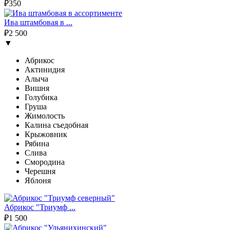
₽350
Ива штамбовая в ...
₽2 500
▼
Абрикос
Актинидия
Алыча
Вишня
Голубика
Груша
Жимолость
Калина съедобная
Крыжовник
Рябина
Слива
Смородина
Черешня
Яблоня
Абрикос "Триумф ...
₽1 500