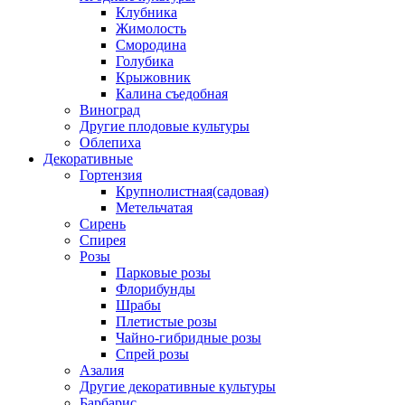
Клубника
Жимолость
Смородина
Голубика
Крыжовник
Калина съедобная
Виноград
Другие плодовые культуры
Облепиха
Декоративные
Гортензия
Крупнолистная(садовая)
Метельчатая
Сирень
Спирея
Розы
Парковые розы
Флорибунды
Шрабы
Плетистые розы
Чайно-гибридные розы
Спрей розы
Азалия
Другие декоративные культуры
Барбарис