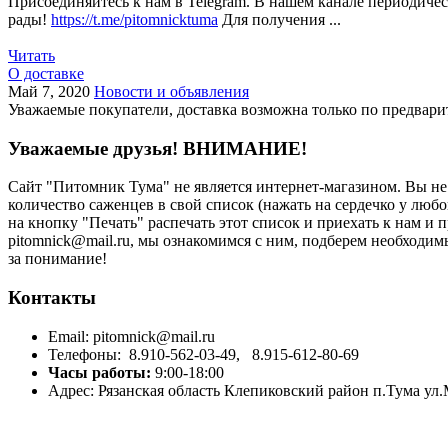
Присоединяйтесь к нам в Telegram. В нашем канале периодиче
рады!
https://t.me/pitomnicktuma
Для получения ...
Читать
О доставке
Май 7, 2020
Новости и объявления
Уважаемые покупатели, доставка возможна только по предвари
Уважаемые друзья!
ВНИМАНИЕ!
Сайт "Питомник Тума" не является интернет-магазином. Вы н
количество саженцев в свой список (нажать на сердечко у любо
на кнопку "Печать" распечать этот список и приехать к нам и
рitоmniсk@mаil.ru, мы ознакомимся с ним, подберем необходи
за понимание!
Контакты
Email:
pitomnick@mail.ru
Телефоны:
8.910-562-03-49,
8.915-612-80-69
Часы работы:
9:00-18:00
Адрес:
Рязанская область Клепиковский район п.Тума ул