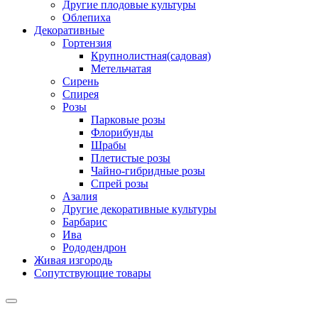
Другие плодовые культуры
Облепиха
Декоративные
Гортензия
Крупнолистная(садовая)
Метельчатая
Сирень
Спирея
Розы
Парковые розы
Флорибунды
Шрабы
Плетистые розы
Чайно-гибридные розы
Спрей розы
Азалия
Другие декоративные культуры
Барбарис
Ива
Рододендрон
Живая изгородь
Сопутствующие товары