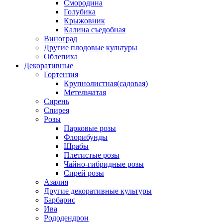
Смородина
Голубика
Крыжовник
Калина съедобная
Виноград
Другие плодовые культуры
Облепиха
Декоративные
Гортензия
Крупнолистная(садовая)
Метельчатая
Сирень
Спирея
Розы
Парковые розы
Флорибунды
Шрабы
Плетистые розы
Чайно-гибридные розы
Спрей розы
Азалия
Другие декоративные культуры
Барбарис
Ива
Рододендрон