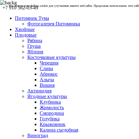
Мы используем файлы cookie для улучшения нашего веб-сайта. Продолжая использовать этот сайт,
+7 910 562-03-49
Питомник Тума
Фотогалерея Питомника
Хвойные
Плодовые
Рябина
Груша
Яблоня
Косточковые культуры
Черешня
Слива
Абрикос
Алыча
Вишня
Актинидия
Ягодные культуры
Клубника
Жимолость
Смородина
Голубика
Крыжовник
Калина съедобная
Виноград