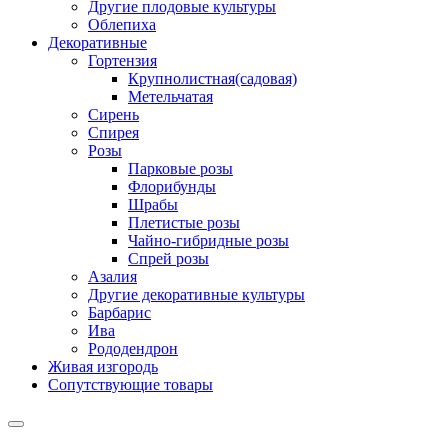
Другие плодовые культуры
Облепиха
Декоративные
Гортензия
Крупнолистная(садовая)
Метельчатая
Сирень
Спирея
Розы
Парковые розы
Флорибунды
Шрабы
Плетистые розы
Чайно-гибридные розы
Спрей розы
Азалия
Другие декоративные культуры
Барбарис
Ива
Рододендрон
Живая изгородь
Сопутствующие товары