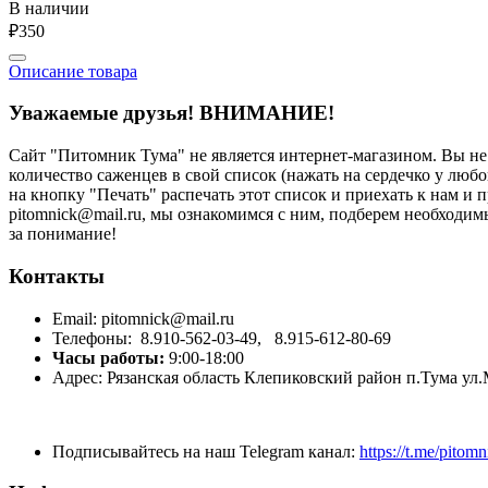
В наличии
₽350
Описание товара
Уважаемые друзья!
ВНИМАНИЕ!
Сайт "Питомник Тума" не является интернет-магазином. Вы н
количество саженцев в свой список (нажать на сердечко у любо
на кнопку "Печать" распечать этот список и приехать к нам и
рitоmniсk@mаil.ru, мы ознакомимся с ним, подберем необходи
за понимание!
Контакты
Email:
pitomnick@mail.ru
Телефоны:
8.910-562-03-49,
8.915-612-80-69
Часы работы:
9:00-18:00
Адрес:
Рязанская область Клепиковский район п.Тума ул
Подписывайтесь на наш Telegram канал:
https://t.me/pitom